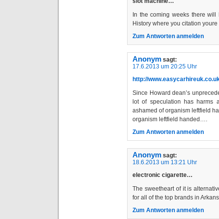
slot machine…
In the coming weeks there will 
History where you citation your
Zum Antworten anmelden
Anonym
sagt:
17.6.2013 um 20:25 Uhr
http://www.easycarhireuk.co.uk
Since Howard dean’s unpreceden
lot of speculation has harms
ashamed of organism leftfield h
organism leftfield handed….
Zum Antworten anmelden
Anonym
sagt:
18.6.2013 um 13:21 Uhr
electronic cigarette…
The sweetheart of it is alternativ
for all of the top brands in Arka
Zum Antworten anmelden