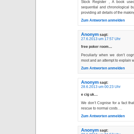
Stock Register ‚ A book used
sequential and chronological b
providing all details of the mak
Zum Antworten anmelden
Anonym
sagt:
27.6.2013 um 17:57 Uhr
free poker room…
Peculiarly when we don’t cogn
moot and an attempt to explain 
Zum Antworten anmelden
Anonym
sagt:
28.6.2013 um 00:23 Uhr
e cig uk…
We don’t Cognise for a fact tha
rescue to normal costs….
Zum Antworten anmelden
Anonym
sagt: