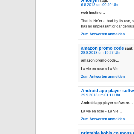
Anonym
sagt:
6.8.2013 um 00:49 Uhr
web hosting…
That is Ne’er a bad by its use, s
has no unpleasant or dangerous
Zum Antworten anmelden
amazon promo code
sagt:
28.8.2013 um 19:27 Uhr
amazon promo code…
La vie en rose « La Vie…
Zum Antworten anmelden
Android app player softw
29.9.2013 um 01:11 Uhr
Android app player software…
La vie en rose « La Vie…
Zum Antworten anmelden
printable kohls coupons a