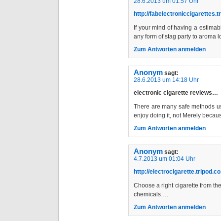
28.6.2013 um 01:57 Uhr
http://fabelectroniccigarettes.t
If your mind of having a estimab
any form of stag party to aroma lo
Zum Antworten anmelden
Anonym
sagt:
28.6.2013 um 14:18 Uhr
electronic cigarette reviews…
There are many safe methods use
enjoy doing it, not Merely beca
Zum Antworten anmelden
Anonym
sagt:
4.7.2013 um 01:04 Uhr
http://electrocigarette.tripod.co
Choose a right cigarette from th
chemicals….
Zum Antworten anmelden