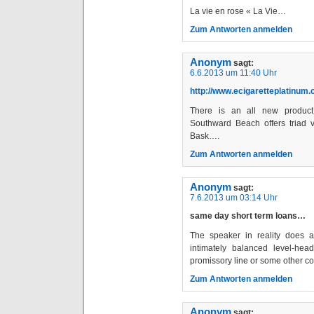
La vie en rose « La Vie…
Zum Antworten anmelden
Anonym
sagt:
6.6.2013 um 11:40 Uhr
http://www.ecigaretteplatinum.c
There is an all new product
Southward Beach offers triad va
Bask….
Zum Antworten anmelden
Anonym
sagt:
7.6.2013 um 03:14 Uhr
same day short term loans…
The speaker in reality does a 
intimately balanced level-he
promissory line or some other c
Zum Antworten anmelden
Anonym
sagt: