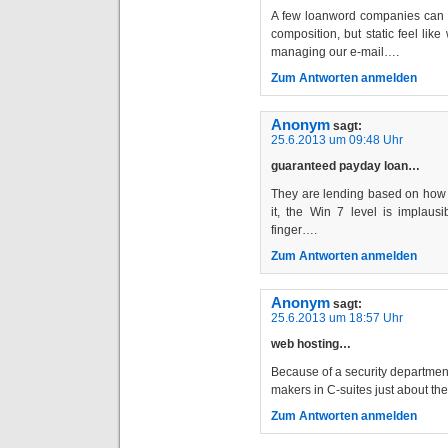
A few loanword companies can t
composition, but static feel lik
managing our e-mail….
Zum Antworten anmelden
Anonym
sagt:
25.6.2013 um 09:48 Uhr
guaranteed payday loan…
They are lending based on how
it, the Win 7 level is implau
finger….
Zum Antworten anmelden
Anonym
sagt:
25.6.2013 um 18:57 Uhr
web hosting…
Because of a security department
makers in C-suites just about th
Zum Antworten anmelden