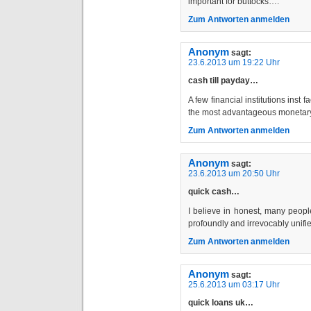
important for buttocks….
Zum Antworten anmelden
Anonym
sagt:
23.6.2013 um 19:22 Uhr
cash till payday…
A few financial institutions inst f
the most advantageous monetary
Zum Antworten anmelden
Anonym
sagt:
23.6.2013 um 20:50 Uhr
quick cash…
I believe in honest, many peopl
profoundly and irrevocably unifi
Zum Antworten anmelden
Anonym
sagt:
25.6.2013 um 03:17 Uhr
quick loans uk…